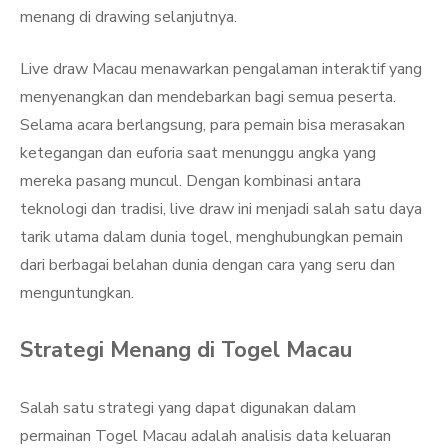
menang di drawing selanjutnya.
Live draw Macau menawarkan pengalaman interaktif yang
menyenangkan dan mendebarkan bagi semua peserta.
Selama acara berlangsung, para pemain bisa merasakan
ketegangan dan euforia saat menunggu angka yang
mereka pasang muncul. Dengan kombinasi antara
teknologi dan tradisi, live draw ini menjadi salah satu daya
tarik utama dalam dunia togel, menghubungkan pemain
dari berbagai belahan dunia dengan cara yang seru dan
menguntungkan.
Strategi Menang di Togel Macau
Salah satu strategi yang dapat digunakan dalam
permainan Togel Macau adalah analisis data keluaran