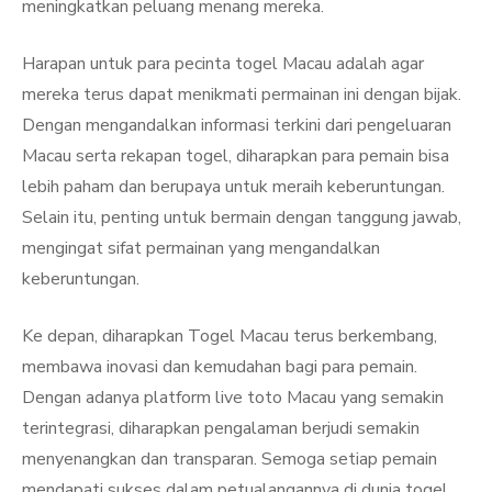
meningkatkan peluang menang mereka.
Harapan untuk para pecinta togel Macau adalah agar
mereka terus dapat menikmati permainan ini dengan bijak.
Dengan mengandalkan informasi terkini dari pengeluaran
Macau serta rekapan togel, diharapkan para pemain bisa
lebih paham dan berupaya untuk meraih keberuntungan.
Selain itu, penting untuk bermain dengan tanggung jawab,
mengingat sifat permainan yang mengandalkan
keberuntungan.
Ke depan, diharapkan Togel Macau terus berkembang,
membawa inovasi dan kemudahan bagi para pemain.
Dengan adanya platform live toto Macau yang semakin
terintegrasi, diharapkan pengalaman berjudi semakin
menyenangkan dan transparan. Semoga setiap pemain
mendapati sukses dalam petualangannya di dunia togel,