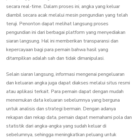
secara real-time. Dalam proses ini, angka yang keluar
diambil secara acak melalui mesin pengundian yang telah
teruji. Penonton dapat melihat langsung proses
pengundian ini dari berbagai platform yang menyediakan
siaran langsung. Hal ini memberikan transparansi dan
kepercayaan bagi para pemain bahwa hasil yang
ditampilkan adalah sah dan tidak dimanipulasi.
Selain siaran langsung, informasi mengenai pengeluaran
dan keluaran angka juga dapat diakses melalui situs resmi
atau aplikasi terkait. Para pemain dapat dengan mudah
menemukan data keluaran sebelumnya yang berguna
untuk analisis dan strategi bermain. Dengan adanya
rekapan dan rekap data, pemain dapat memahami pola dan
statistik dari angka-angka yang sudah keluar di
sebelumnya, sehingga meningkatkan peluang untuk