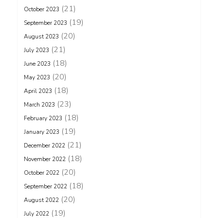
(21)
October 2023
(19)
September 2023
(20)
August 2023
(21)
July 2023
(18)
June 2023
(20)
May 2023
(18)
April 2023
(23)
March 2023
(18)
February 2023
(19)
January 2023
(21)
December 2022
(18)
November 2022
(20)
October 2022
(18)
September 2022
(20)
August 2022
(19)
July 2022