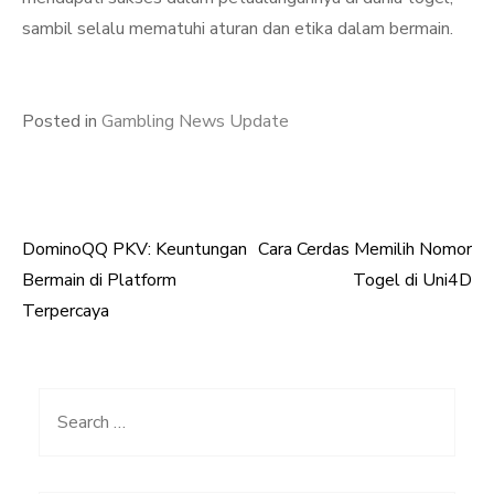
sambil selalu mematuhi aturan dan etika dalam bermain.
Posted in
Gambling News Update
DominoQQ PKV: Keuntungan
Cara Cerdas Memilih Nomor
Post
Bermain di Platform
Togel di Uni4D
navigation
Terpercaya
Search
for: