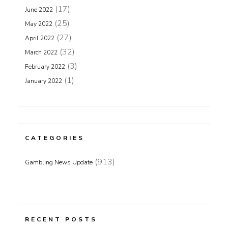
(17)
June 2022
(25)
May 2022
(27)
April 2022
(32)
March 2022
(3)
February 2022
(1)
January 2022
CATEGORIES
(913)
Gambling News Update
RECENT POSTS